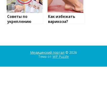
Советы по
Как избежать
укреплению
варикоза?
нервной системы
Медицинский портал
© 2026
Тема от
WP Puzzle