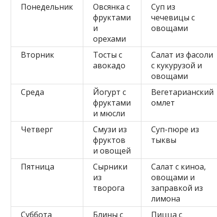
Понедельник
Овсянка с
Суп из
фруктами
чечевицы с
и
овощами
орехами
Вторник
Тосты с
Салат из фасоли
авокадо
с кукурузой и
овощами
Среда
Йогурт с
Вегетарианский
фруктами
омлет
и мюсли
Четверг
Смузи из
Суп-пюре из
фруктов
тыквы
и овощей
Пятница
Сырники
Салат с киноа,
из
овощами и
творога
заправкой из
лимона
Суббота
Блины с
Пицца с