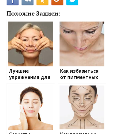
Похожие Записи:
Лучшие
Как избавиться
упражнения для
от пигментных
подтяжки овала
пятен?
лица