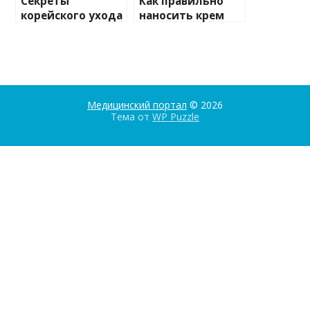
Секреты
Как правильно
корейского ухода
наносить крем
за кожей
для лица?
Медицинский портал
© 2026
Тема от
WP Puzzle