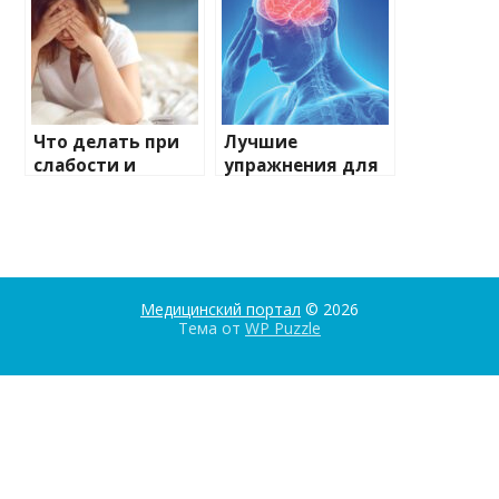
Что делать при
Лучшие
слабости и
упражнения для
головокружении?
профилактики
инсульта
Медицинский портал
© 2026
Тема от
WP Puzzle