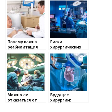
Почему важна
Риски
реабилитация
хирургических
после
операций: что
хирургического
важно знать
вмешательства?
пациенту?
Можно ли
Будущее
отказаться от
хирургии:
операции?
искусственный
Альтернативные
интеллект и