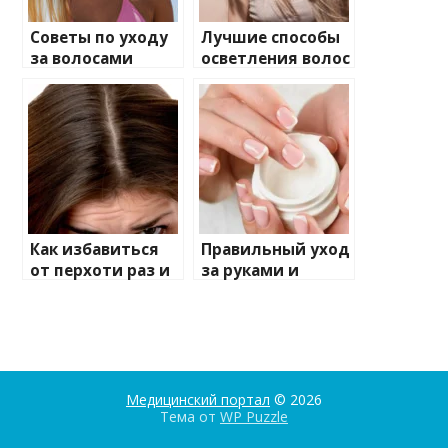
Советы по уходу
Лучшие способы
за волосами
осветления волос
летом
без вреда
Как избавиться
Правильный уход
от перхоти раз и
за руками и
навсегда?
ногтями
Медицинский портал
© 2026
Тема от
WP Puzzle